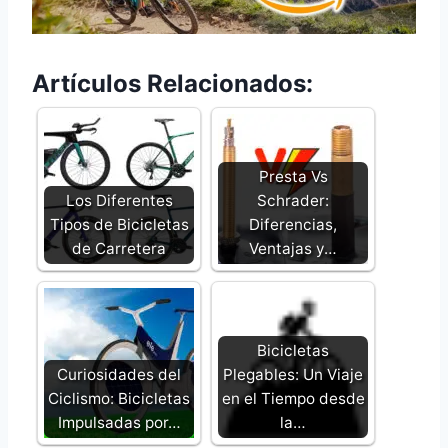
Artículos Relacionados:
Presta Vs
Los Diferentes
Schrader:
Tipos de Bicicletas
Diferencias,
de Carretera
Ventajas y…
Bicicletas
Curiosidades del
Plegables: Un Viaje
Ciclismo: Bicicletas
en el Tiempo desde
Impulsadas por…
la…