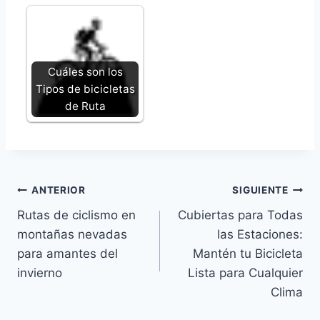
Cuáles son los
Tipos de bicicletas
de Ruta
Navegación
ANTERIOR
SIGUIENTE
Rutas de ciclismo en
Cubiertas para Todas
de
montañas nevadas
las Estaciones:
entradas
para amantes del
Mantén tu Bicicleta
invierno
Lista para Cualquier
Clima