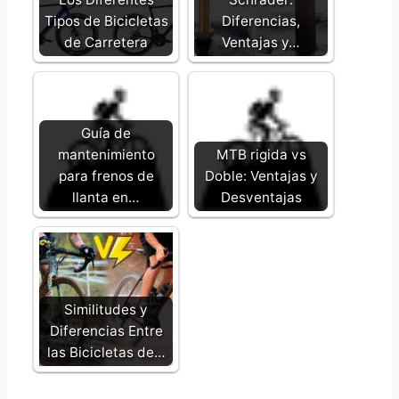
Tipos de Bicicletas
Diferencias,
de Carretera
Ventajas y…
Guía de
mantenimiento
MTB rigida vs
para frenos de
Doble: Ventajas y
llanta en…
Desventajas
Similitudes y
Diferencias Entre
las Bicicletas de…