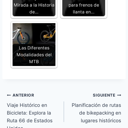
Mirada a la Historia
para frenos de
de…
llanta en…
Las Diferentes
Modalidades del
MTB
Navegación
ANTERIOR
SIGUIENTE
Viaje Histórico en
Planificación de rutas
de
Bicicleta: Explora la
de bikepacking en
entradas
Ruta 66 de Estados
lugares históricos