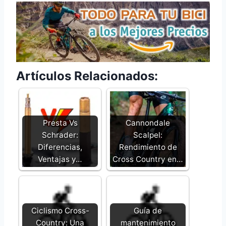
Artículos Relacionados:
Presta Vs
Cannondale
Schrader:
Scalpel:
Diferencias,
Rendimiento de
Ventajas y…
Cross Country en…
Ciclismo Cross-
Guía de
Country: Una
mantenimiento