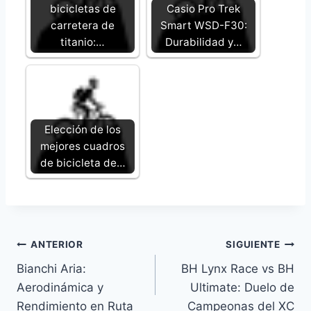
bicicletas de
Casio Pro Trek
carretera de
Smart WSD-F30:
titanio:…
Durabilidad y…
Elección de los
mejores cuadros
de bicicleta de…
Navegación
ANTERIOR
SIGUIENTE
Bianchi Aria:
BH Lynx Race vs BH
de
Aerodinámica y
Ultimate: Duelo de
entradas
Rendimiento en Ruta
Campeonas del XC