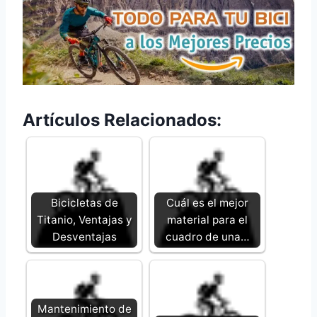
Artículos Relacionados:
Bicicletas de
Cuál es el mejor
Titanio, Ventajas y
material para el
Desventajas
cuadro de una…
Mantenimiento de