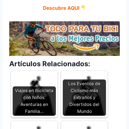
Descubre AQUI
Artículos Relacionados:
Los Eventos de
Viajes en Bicicleta
Ciclismo más
con Niños:
Extraños y
Aventuras en
Divertidos del
Familia…
Mundo