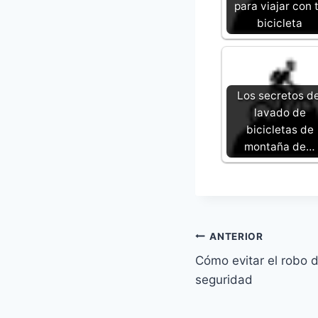
para viajar con 
bicicleta
Los secretos de
lavado de
bicicletas de
montaña de…
Navegación
ANTERIOR
Cómo evitar el robo d
de
seguridad
entradas