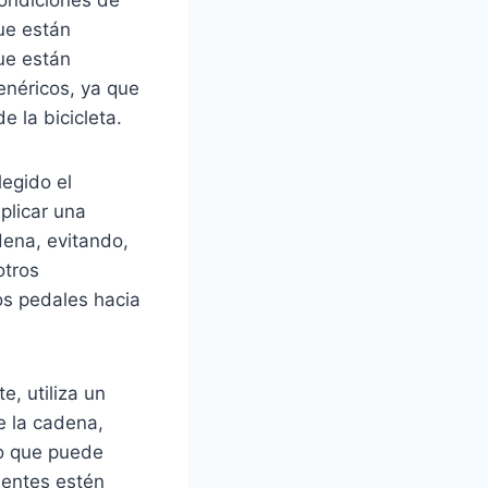
que están
que están
enéricos, ya que
 la bicicleta.
legido el
plicar una
dena, evitando,
otros
os pedales hacia
e, utiliza un
e la cadena,
lo que puede
nentes estén