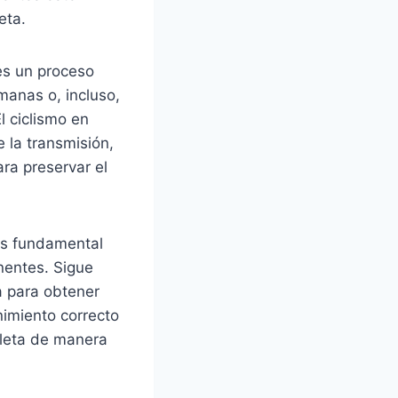
eta.
es un proceso
manas o, incluso,
l ciclismo en
 la transmisión,
ara preservar el
 es fundamental
nentes. Sigue
a para obtener
imiento correcto
cleta de manera