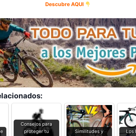
Descubre AQUI
elacionados:
Consejos para
je
proteger tu
Similitudes y
Los 