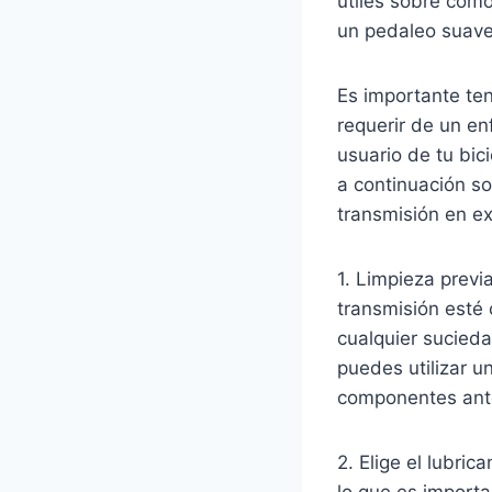
útiles sobre cómo
un pedaleo suave 
Es importante ten
requerir de un en
usuario de tu bi
a continuación so
transmisión en e
1. Limpieza previ
transmisión esté 
cualquier sucied
puedes utilizar u
componentes antes
2. Elige el lubri
lo que es importa