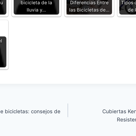
tu
bicicleta de la
Diferencias Entre
Tipos 
lluvia y…
las Bicicletas de…
de 
l
e bicicletas: consejos de
Cubiertas Ke
Resiste