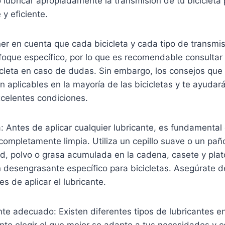
 lubricar apropiadamente la transmisión de tu bicicleta 
y eficiente.
er en cuenta que cada bicicleta y cada tipo de transmi
foque específico, por lo que es recomendable consultar
cicleta en caso de dudas. Sin embargo, los consejos q
n aplicables en la mayoría de las bicicletas y te ayuda
xcelentes condiciones.
a: Antes de aplicar cualquier lubricante, es fundamental
completamente limpia. Utiliza un cepillo suave o un pañ
ad, polvo o grasa acumulada en la cadena, casete y pla
n desengrasante específico para bicicletas. Asegúrate d
 de aplicar el lubricante.
cante adecuado: Existen diferentes tipos de lubricantes e
nte elegir el que mejor se adapte a tus necesidades y 