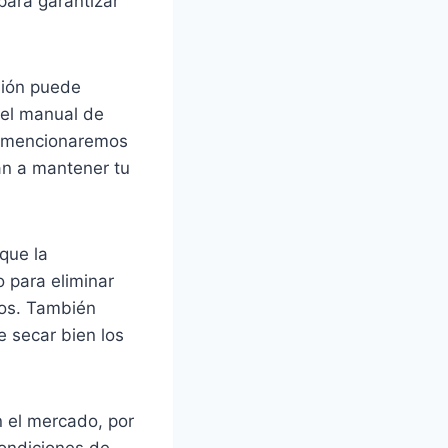
para garantizar
sión puede
 el manual de
ue mencionaremos
rán a mantener tu
 que la
o para eliminar
tos. También
e secar bien los
n el mercado, por
condiciones de