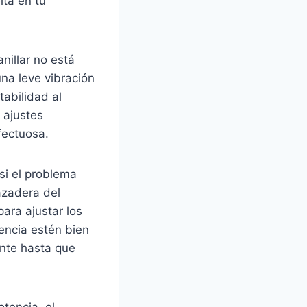
lta en tu
nillar no está
na leve vibración
tabilidad al
 ajustes
fectuosa.
 si el problema
azadera del
para ajustar los
tencia estén bien
ente hasta que
otencia, el