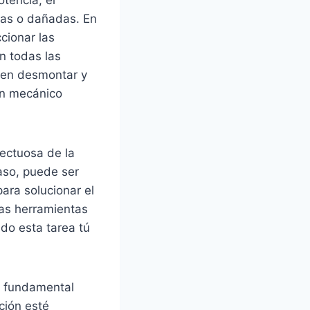
das o dañadas. En
cionar las
en todas las
a en desmontar y
 un mecánico
fectuosa de la
aso, puede ser
ara solucionar el
las herramientas
do esta tarea tú
s fundamental
ción esté