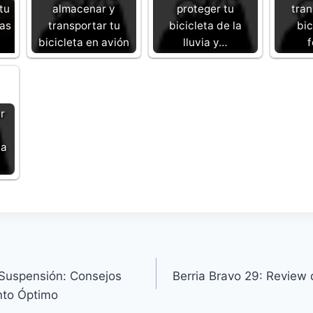
tu
almacenar y
proteger tu
tran
tas
transportar tu
bicicleta de la
bic
bicicleta en avión
lluvia y…
r
da
 Suspensión: Consejos
Berria Bravo 29: Review d
nto Óptimo