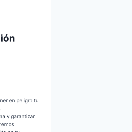
ción
er en peligro tu
.
ma y garantizar
naremos