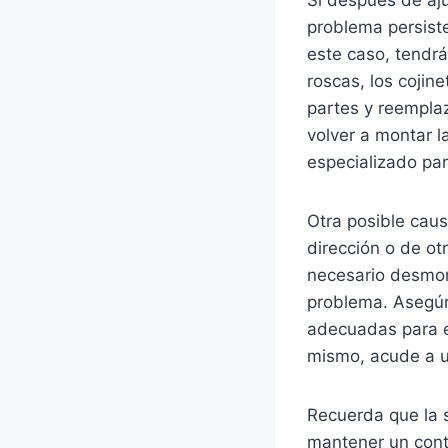
problema persiste
este caso, tendrá
roscas, los cojin
partes y reemplaz
volver a montar l
especializado par
Otra posible caus
dirección o de ot
necesario desmon
problema. Asegúra
adecuadas para ev
mismo, acude a un
Recuerda que la s
mantener un contr