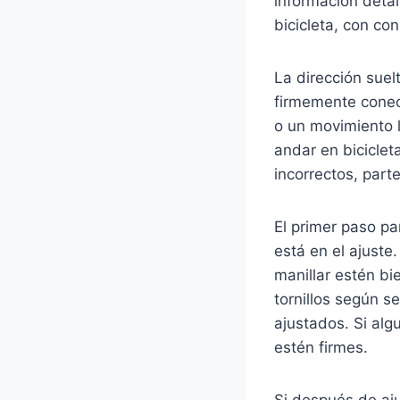
información deta
bicicleta, con co
La dirección suel
firmemente conect
o un movimiento la
andar en bicicle
incorrectos, part
El primer paso pa
está en el ajuste
manillar estén bi
tornillos según s
ajustados. Si alg
estén firmes.
Si después de ajus