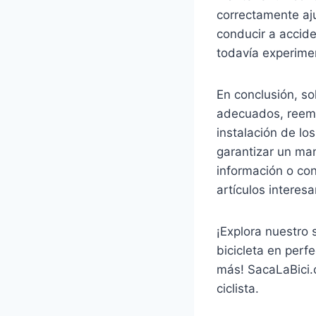
correctamente aj
conducir a accide
todavía experime
En conclusión, so
adecuados, reemp
instalación de l
garantizar un man
información o con
artículos interes
¡Explora nuestro
bicicleta en per
más! SacaLaBici.c
ciclista.