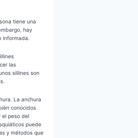
rsona tiene una
 embargo, hay
n informada.
llines
cer las
unos sillines son
s.
nchura. La anchura
mbién conocidos
 el peso del
 isquiáticos puede
tas y métodos que