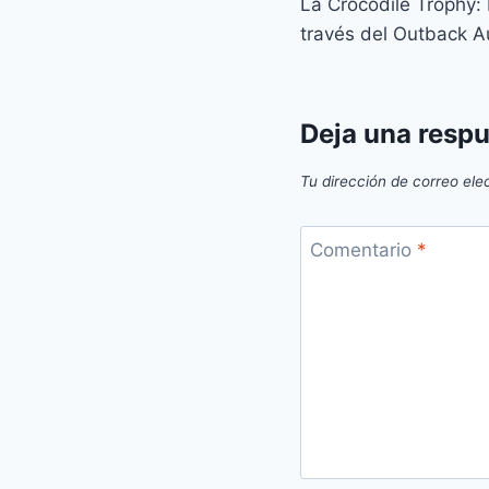
La Crocodile Trophy:
de
través del Outback A
entradas
Deja una resp
Tu dirección de correo ele
Comentario
*