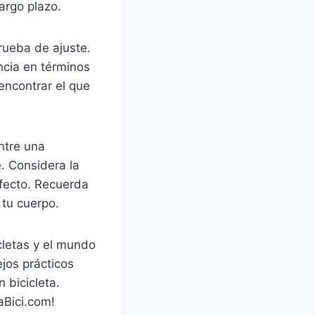
argo plazo.
prueba de ajuste.
encia en términos
encontrar el que
ntre una
e. Considera la
rfecto. Recuerda
 tu cuerpo.
icletas y el mundo
ejos prácticos
 bicicleta.
aBici.com!