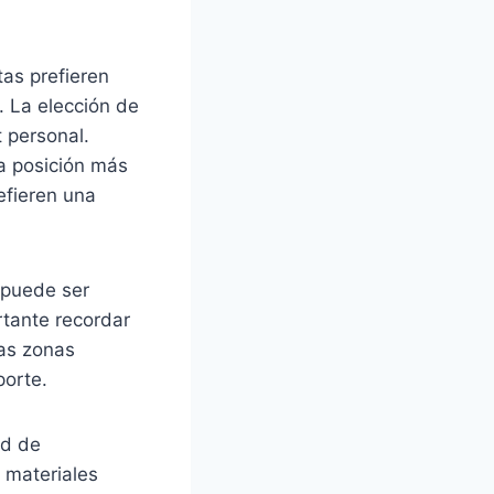
tas prefieren
. La elección de
 personal.
na posición más
efieren una
n puede ser
rtante recordar
las zonas
porte.
ad de
n materiales