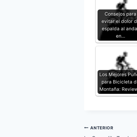
Consejos para
evitar el dolor 
espalda al anda
en…
Los Mejores Puñ
para Bicicleta 
Montaña: Revie
Navegación
ANTERIOR