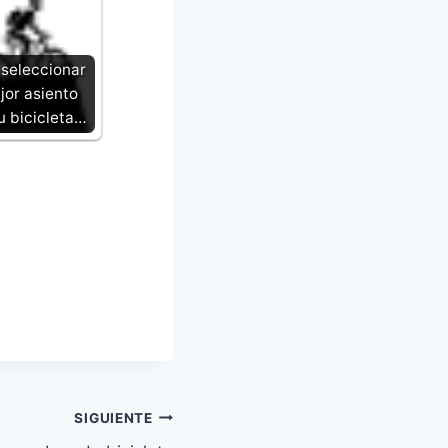
seleccionar
jor asiento
u bicicleta…
SIGUIENTE