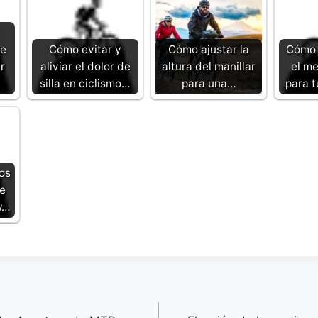
de
Cómo evitar y
Cómo ajustar la
Cómo 
r
aliviar el dolor de
altura del manillar
el me
silla en ciclismo…
para una…
para t
os
de
w…