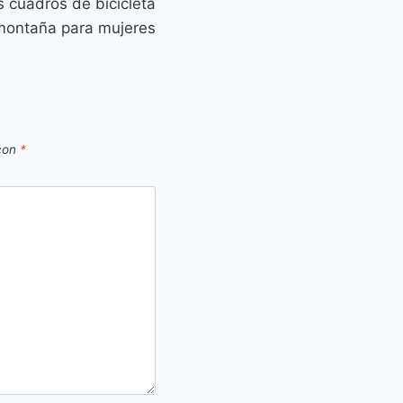
s cuadros de bicicleta
montaña para mujeres
 con
*