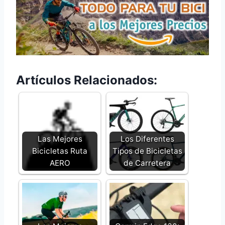
Artículos Relacionados:
Las Mejores
Los Diferentes
Bicicletas Ruta
Tipos de Bicicletas
AERO
de Carretera