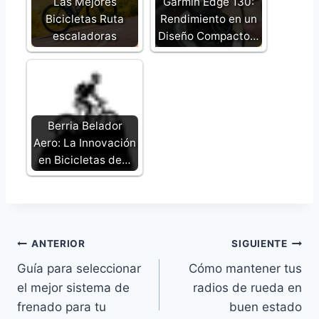
Las Mejores
Garmin Edge 130:
Bicicletas Ruta
Rendimiento en un
escaladoras
Diseño Compacto…
Berria Belador
Aero: La Innovación
en Bicicletas de…
Navegación
ANTERIOR
SIGUIENTE
Guía para seleccionar
Cómo mantener tus
de
el mejor sistema de
radios de rueda en
entradas
frenado para tu
buen estado