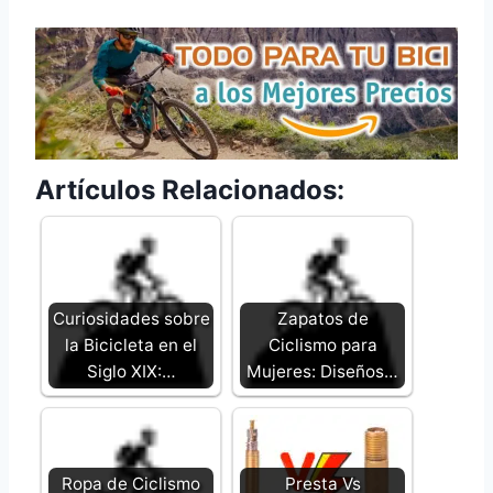
Artículos Relacionados:
Curiosidades sobre
Zapatos de
la Bicicleta en el
Ciclismo para
Siglo XIX:…
Mujeres: Diseños…
Ropa de Ciclismo
Presta Vs