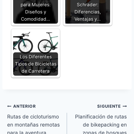
para Mujeres:
Schrader:
Diseños y
Diferencias,
Comodidad…
Ventajas y…
Los Diferentes
Tipos de Bicicletas
de Carretera
Navegación
ANTERIOR
SIGUIENTE
Rutas de cicloturismo
Planificación de rutas
de
en montañas remotas
de bikepacking en
entradas
para la aventura
zonas de bosques