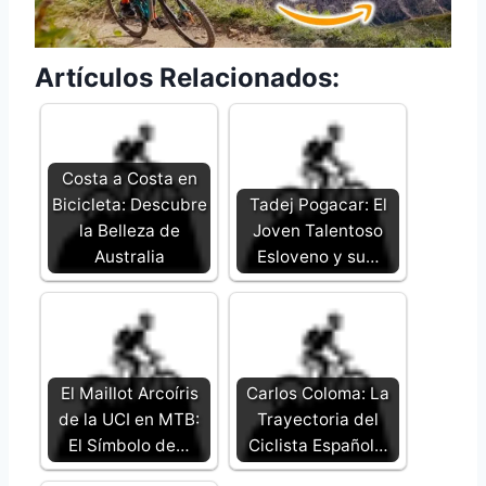
Artículos Relacionados:
Costa a Costa en
Bicicleta: Descubre
Tadej Pogacar: El
la Belleza de
Joven Talentoso
Australia
Esloveno y su…
El Maillot Arcoíris
Carlos Coloma: La
de la UCI en MTB:
Trayectoria del
El Símbolo de…
Ciclista Español…