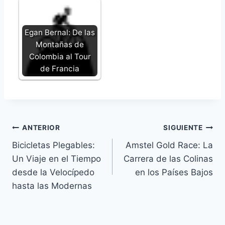
Egan Bernal: De las
Montañas de
Colombia al Tour
de Francia
Navegación
ANTERIOR
SIGUIENTE
Bicicletas Plegables:
Amstel Gold Race: La
de
Un Viaje en el Tiempo
Carrera de las Colinas
entradas
desde la Velocípedo
en los Países Bajos
hasta las Modernas