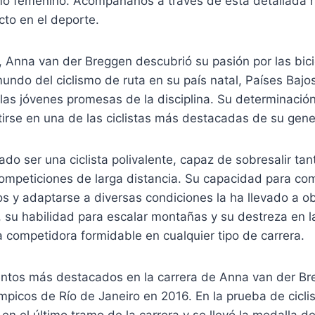
mo femenino. Acompáñanos a través de esta detallada h
cto en el deporte.
 Anna van der Breggen descubrió su pasión por las bic
mundo del ciclismo de ruta en su país natal, Países Bajo
las jóvenes promesas de la disciplina. Su determinación
tirse en una de las ciclistas más destacadas de su gene
o ser una ciclista polivalente, capaz de sobresalir tan
ompeticiones de larga distancia. Su capacidad para com
os y adaptarse a diversas condiciones la ha llevado a 
 su habilidad para escalar montañas y su destreza en las
 competidora formidable en cualquier tipo de carrera.
tos más destacados en la carrera de Anna van der Br
mpicos de Río de Janeiro en 2016. En la prueba de cicl
 en el último tramo de la carrera y se llevó la medalla d