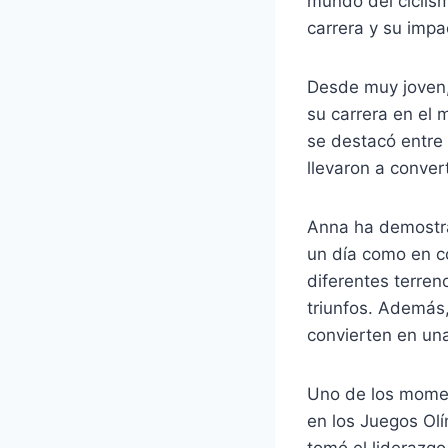
mundo del ciclis
carrera y su impa
Desde muy joven,
su carrera en el 
se destacó entre 
llevaron a conver
Anna ha demostrad
un día como en c
diferentes terren
triunfos. Además,
convierten en una
Uno de los momen
en los Juegos Olí
tomó el liderazgo