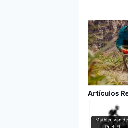
Artículos R
Mathieu van de
Poel: El