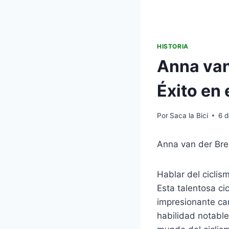
HISTORIA
Anna van
Éxito en 
Por
Saca la Bici
6 
Anna van der Breg
Hablar del ciclis
Esta talentosa ci
impresionante car
habilidad notabl