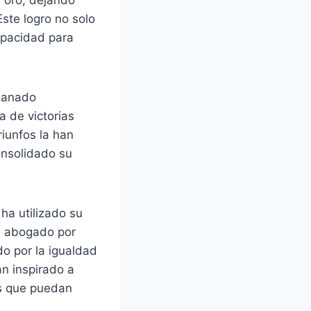
Este logro no solo
apacidad para
 ganado
a de victorias
riunfos la han
onsolidado su
ha utilizado su
Ha abogado por
do por la igualdad
n inspirado a
as que puedan