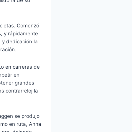
istoria de su
icletas. Comenzó
s, y rápidamente
 y dedicación la
ración.
to en carreras de
petir en
obtener grandes
 contrarreloj la
eggen se produjo
ismo en ruta, Anna
e oro, dejando