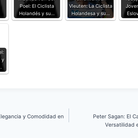
Poel: El Ciclista
Vleuten: La Ciclista
Joven
Holandés y su…
Holandesa y su…
Eslo
l:
 y
…
t: Elegancia y Comodidad en
Peter Sagan: El 
Versatilidad 