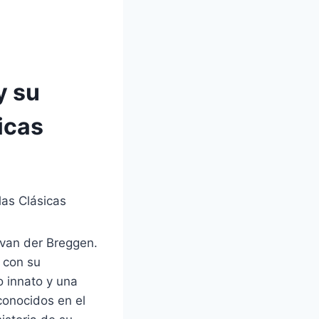
y su
sicas
las Clásicas
 van der Breggen.
 con su
o innato y una
conocidos en el