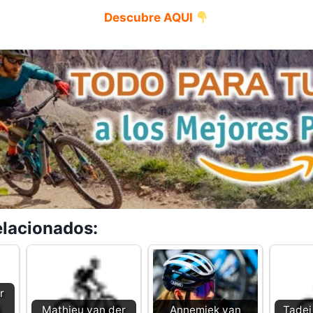
Descubre AQUI
elacionados:
r
Mathieu van der
Annemiek van
Tadej