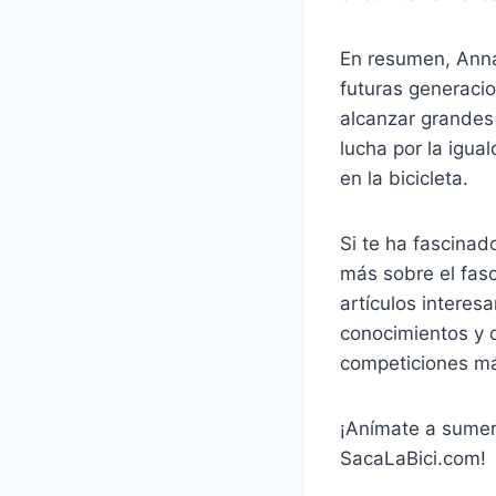
En resumen, Anna 
futuras generacio
alcanzar grandes 
lucha por la igua
en la bicicleta.
Si te ha fascinad
más sobre el fasc
artículos interes
conocimientos y d
competiciones má
¡Anímate a sumerg
SacaLaBici.com!