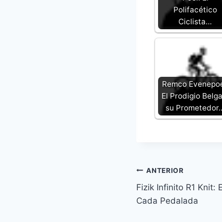
Polifacético
Ciclista…
Remco Evenepoe
El Prodigio Belga
su Prometedor
Navegación
ANTERIOR
Fizik Infinito R1 Kni
de
Cada Pedalada
entradas